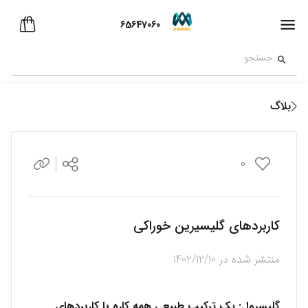
65647060
بلاگ
0
کاربردهای گلیسیرین خوراکی
منتشر شده در
1402/12/10
گلیسرول: یک ترکیب طبیعی همه کاره با کاربردهای