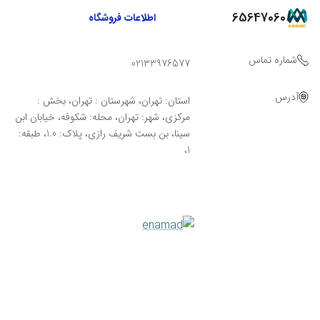
65647060
اطلاعات فروشگاه
شماره تماس
02133976577
آدرس
استان: تهران، شهرستان : تهران، بخش :
مرکزی، شهر: تهران، محله: شکوفه، خیابان ابن
سینا، بن بست شریف رازی، پلاک: 1.0، طبقه:
1،