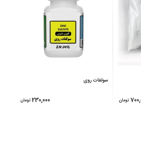
سولفات روی
230,000
700,
تومان
تومان