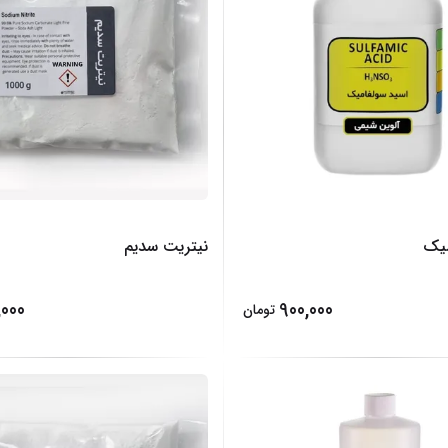
میک
نیتریت سدیم
000
900,000
تومان