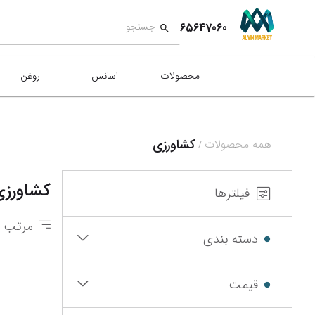
65647060
محصولات
اسانس
روغن
کشاورزی
همه محصولات
/
کشاورزی
فیلترها
مرتب س
دسته بندی
قیمت