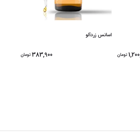
اسانس زردآلو
اسانس 
383,900
1,200
تومان
تومان