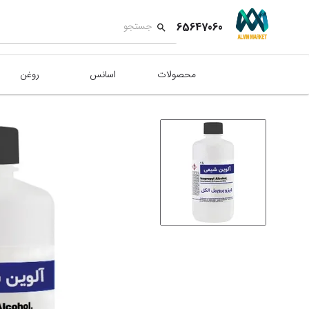
65647060
محصولات
اسانس
روغن