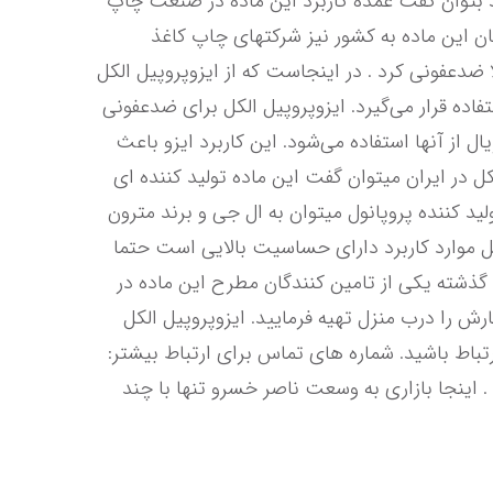
استون فرار است و باید در ظرف در بسته نگه داری شود. کاربرد ایزوپروپیل الکل ایروپرپیل الکل در صنعت چاپ شاید بتوان گفت عمده کاربرد این ماده در صنعت چاپ 
و ملزومات آن است . ایزو به شدت دمای آب را کاهش داده و قابلیت تبخیر شدن بسیار پایینی دارد. عمده واردکنندگان این ماده به کشور نیز شرکتهای چاپ کاغذ 
هستند. ایزوپروپیل الکل در صنعت دارو در تولید دارو به علت حساسیت بالا باید رآکتورها را با مادهای با خلوص بالا ضدعفونی کرد . در اینجاست که از ایزوپروپیل الکل 
برای شست و شوی رآکتورها استفاده می‌شود البته این ماده برای سنتز ترکیبات بسیار زیادی در صنعت دارو مورد استفاده قرار می‌گیرد. ایزوپروپیل الکل برای ضدعفونی 
پایه بسیاری از ترکیبات آنتی باکتریال اتانول و ایزوپروپیل الکل است که در مراحل ساخت بسیاری از مواد آنتی باکتریال از آنها استفاده می‌شود. این کاربرد ایزو باعث 
شده در زمان همه گیری ویروس کرونا شاهد افزایش قیمت شدید این ماده در جهان باشیم. تولیدکننده ایزوپروپیل الکل در ایران میتوان گفت این ماده تولید کننده ای 
ندارد و تمام نیاز کشور به این ماده در صنعت چاپ و دارو از طریق واردات تامین میشود. از جمله شرکت های مهور تولید کننده پروپانول میتوان به ال جی و برند مترون 
اشاره کرد که در زمینه تولید بسیار باکیفیت ظاهر شده اند. خرید ایزوپروپیل الکل به دلیل اینکه خرید پروپانول به دلیل موارد کاربرد دارای حساسیت بالایی است حتما 
باید از فروشنده معتبر تهیه گردد . آلوین مارکت با داشتن تجربه فروش مواد شیمیایی به صورت عمده در طی 27 سال گذشته یکی از تامین کنندگان مطرح این ماده در 
سطح کشور است . برای خرید آنلاین این ماده کافیست در همین صفحه اقدام به خرید نمایید تا با خیالی آسوده سفارش را درب منزل تهیه فرمایید. ایزوپروپیل الکل 
مترون برای خرید ایزو مترون در بسته بندی بشکه های 160 کیلوگرمی کافیست با کارشناسان فروش آلوین شیمی در ارتباط باشید. شماره های تماس برای ارتباط بیشتر: 
تلفن ثابت : 02133976577 تلفن همراه: 09104821143 آلوین مارکت دوست همیشگی شما در راه خرید مواد شیمیایی . اینجا بازاری به وسعت ناصر خسرو تنها با چند 