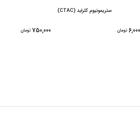
ستریمونیوم کلراید (CTAC)
سیکلو پ
750,000
6,000
تومان
تومان