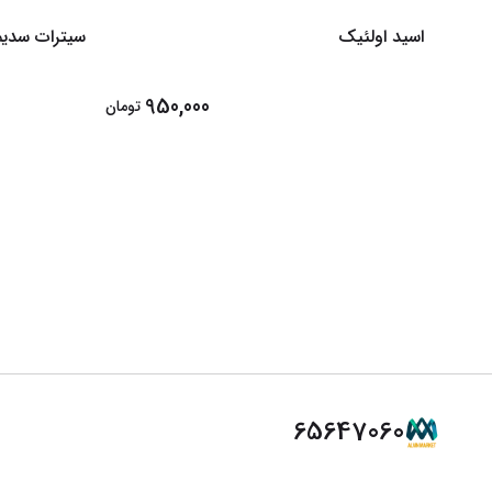
اسید اولئیک
سیترات سدیم
950,000
تومان
65647060