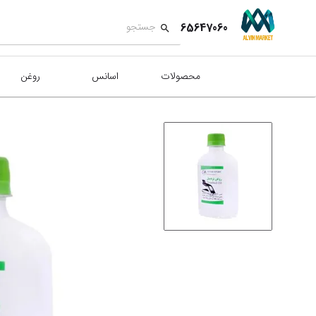
65647060
محصولات
اسانس
روغن