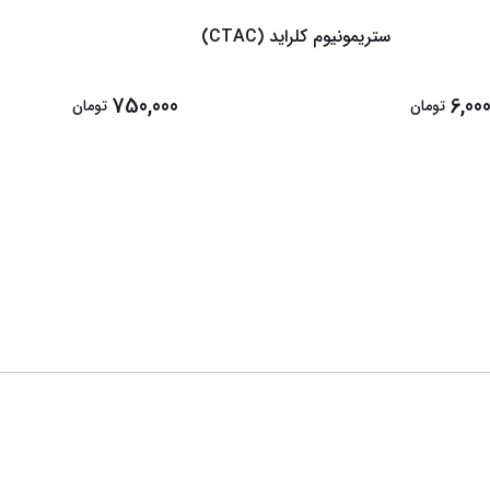
ستریمونیوم کلراید (CTAC)
سیکلو پ
750,000
6,000
تومان
تومان