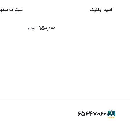
اسید اولئیک
سیترات سدیم
950,000
تومان
65647060