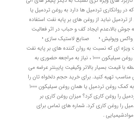
ساختار ویژه شیمیای این ماده، یعنی پایداری دمایی بالا که ناشی از پیوند های محکم بین سیلیسیم و اکسیژن است کاربرد های ویژه تری نسبت به دیگر پلیمر های آلی 
دارد که در زیر به آن اشاره کرده ایم. روغن تردمیل روغن سیلیکون 1000 به دلیل خاصیت روان کنندگی و مصرف زیادی که در روانکاری تردمیل ها دارد به روغن تردمیل یا 
روغن سیلیکون تردمیل نیز معروف است، و باعث روان شدن سطح زیر تسمه تردمیل می شود.در روانکاری این بخش از تردمیل نباید از روغن های بر پایه نفت استفاده 
کرد. کاربردهای روغن سیلیکون روغن سیلیکون به دلیل کشش سطحی پایین،مقاومت بالا در برابر حرارت به دلیل نقطه جوش بالا،عدم ایجاد کف و حباب در اثر فعالیت 
زیاد،فشار بخار کم،دفع کنندگی آب و…در •	صنایع غذایی •	آرایشی وبهداشتی •	صنایع هوا وفضا •	ساخت واکس وپولیش •	صنایع لاستیک سازی •	
نگهداری ابزار پزشکی •	رزین •	مصارف پزشکی •	آزمایشگاه ها •	و… به کار گرفته می شود و به دلیل خاصیت ویژه ای که نسبت به روان کننده های بر پایه نفت 
دارد ، روان کننده پر کاربردی محسوب می شود. خرید روغن تردمیل سیلیکون 1000 جهت خرید روغن تردمیل یا همان روغن سیلیکون 1000 ، نیاز به مراجعه حضوری به 
فروشگاه های لوازم ورزشی یا شیمیایی نیست. فروشگاه های لوازم ورزشی این محصول را به دلیل خرید با چندین واسطه با قیمت بسیار بالاتر وکیفیت پایینتر عرضه می 
کنند . اما شما می توانید این محصول را از آلوین مارکت ،فروشگاه تخصصی مواد شیمیایی با بالاترین کیفیت و قیمتی مناسب تهیه کنید. برای خرید حجم دلخواه تان را 
انتخاب کرده وسفارش خود را نهایی کنید. چرا باید تردمیل را روغن کاری کرد؟ با روان کاری به موقع سطح زیر تسمه به کمک روغن تردمیل یا همان روغن سیلیکون 1000 
می توانید عمر دستگاه را بهبود بخشید. و از هزینه های سنگین تعویض تسمه جلوگیری کنید. چند وقت یکبار باید تردمیل را روغن کاری کرد؟ میزان روغن کاری بر 
حسب مقدار استفاده و کاربری تردمیل و دمای محیط متفاوت است اما توصیه می شود بعد از 40 ساعت استفاده تردمیل را روغن کاری کرد. شماره های تماس برای 