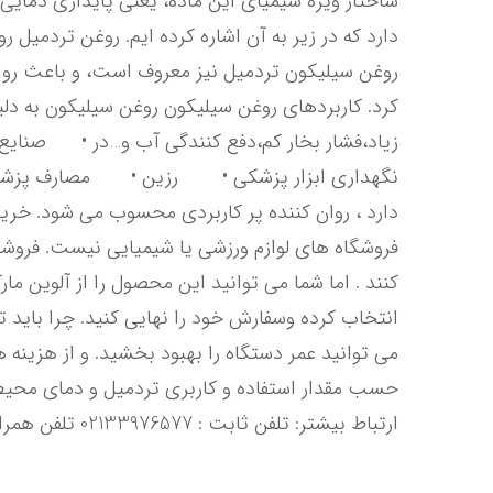
ارتباط بیشتر: تلفن ثابت : 02133976577 تلفن همراه: 09104821143 آلوین مارکت دوست همیشگی شما در راه خرید موادشیمیایی .