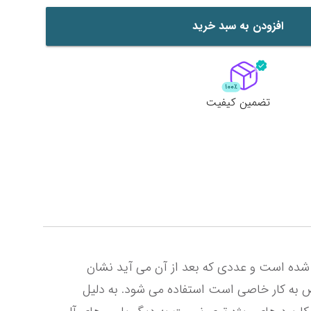
افزودن به سبد خرید
تضمین کیفیت
روغن تردمیل سیلیکون 1000 چیست؟ ماده ای شیمیایی(پلی دی متیل سیلوکسان) که از مواد پلیمری مصنوعی ساخته شده است و عددی که بعد از آن می آید نشان 
دهنده ویسکوزیته روغن است.روغن سیلیکون بعنوان یک روان کننده درگرید های مختلف 50 تا 1000که هر کدام مختص به کار خاصی است استفاده می شود. به دلیل 