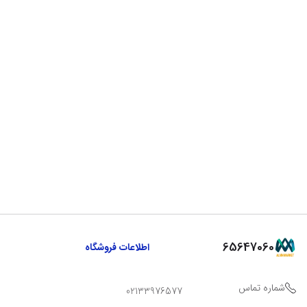
65647060
اطلاعات فروشگاه
شماره تماس
02133976577