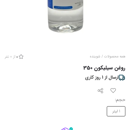
از
0
نفر
همه محصولات
/
شوینده
0
روغن سیلیکون 350
ارسال از
1
روز کاری
حجم
:
1 لیتر