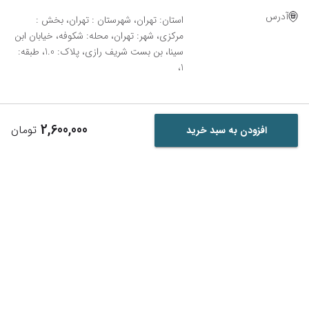
آدرس
استان: تهران، شهرستان : تهران، بخش :
مرکزی، شهر: تهران، محله: شکوفه، خیابان ابن
سینا، بن بست شریف رازی، پلاک: 1.0، طبقه:
1،
2,600,000
تومان
افزودن به سبد خرید
Powered By