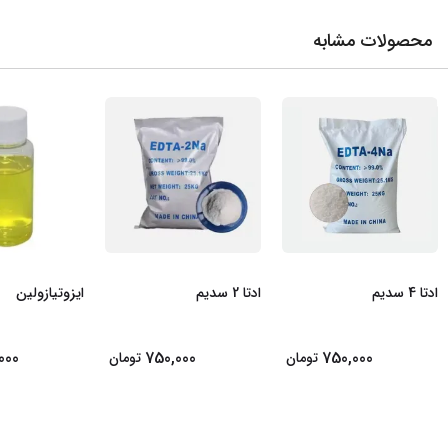
محصولات مشابه
ادتا 4 سدیم
ادتا 2 سدیم
ایزوتیازولین
000
750,000
750,000
تومان
تومان