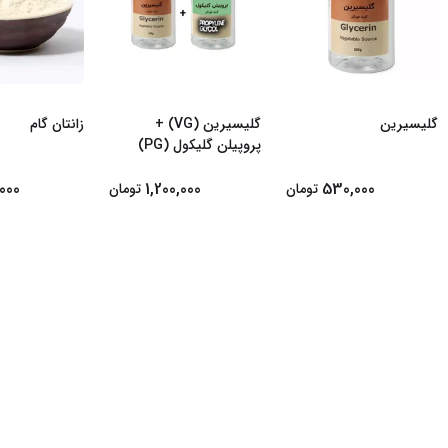
گلیسیرین
گلیسیرین (VG) +
زانتان گام
پروپیلن گلیکول (PG)
000
1,200,000
530,000
تومان
تومان