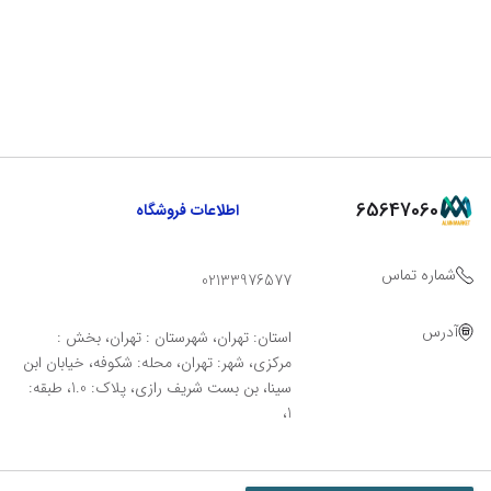
65647060
اطلاعات فروشگاه
شماره تماس
02133976577
آدرس
استان: تهران، شهرستان : تهران، بخش :
مرکزی، شهر: تهران، محله: شکوفه، خیابان ابن
سینا، بن بست شریف رازی، پلاک: 1.0، طبقه:
1،